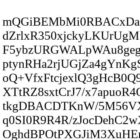
mQGiBEMbMi0RBACxDaX
dZrlxR350xjckyLKUrU
F5ybzURGWALpWAu8gegV
ptynRHa2rjUGjZa4gYnKg
oQ+VfxFtcjexlQ3gHcB0Q
XTtRZ8sxtCrJ7/x7apuo
tkgDBACDTKnW/5M56VX
q0SI0R9R4R/zJocDehC2w
OghdBPOtPXGJiM3XuHEr