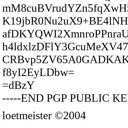
mM8cuBVrudYZn5fqXwH
K19jbR0Nu2uX9+BE4lNH
afDKYQWI2XmnroPPnra
h4ldxlzDFlY3GcuMeXV
CRBvp5ZV65A0GADKAKD
f8yI2EyLDbw=
=dBzY
-----END PGP PUBLIC KE
loetmeister ©2004