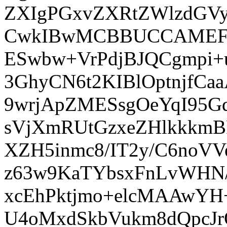
ZXIgPGxvZXRtZWlzdGV
CwkIBwMCBBUCCAMEFg
ESwbw+VrPdjBJQCgmpi+
3GhyCN6t2KIBlOptnjfCa
9wrjApZMESsgOeYqI95G
sVjXmRUtGzxeZHlkkkmB
XZH5inmc8/IT2y/C6noVV
z63w9KaTYbsxFnLvWHN
xcEhPktjmo+elcMAAwYH
U4oMxdSkbVukm8dQpcJr